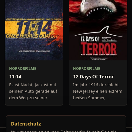
metzelt die Passagiere
Boulevard-Meldungen
nieder. An Bord des
und befassen sich
Zuges befin
neuerdings mit Se
HORRORFILME
HORRORFILME
11:14
12 Days Of Terror
Es ist Nacht, Jack ist mit
Im Jahr 1916 durchlebt
seinem Auto gerade auf
New Jersey einen extrem
dem Weg zu seiner
heißen Sommer,
Freundin, um diese
während in Europa der
abzuholen. Die Uhr im
Krieg tobt. Die
Auto springt auf 11:14h,
Bewohner eines kleinen
Datenschutz
genau in dem Moment
Küstenortes leiden sehr
fäll
unter der