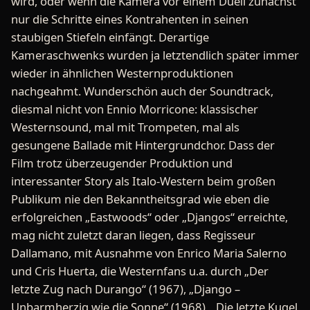
wird, oder wenn die Kamera vor einem Duell zunächst
nur die Schritte eines Kontrahenten in seinen
staubigen Stiefeln einfängt. Derartige
Kameraschwenks wurden ja letztendlich später immer
wieder in ähnlichen Westernproduktionen
nachgeahmt. Wunderschön auch der Soundtrack,
diesmal nicht von Ennio Morricone: klassischer
Westernsound, mal mit Trompeten, mal als
gesungene Ballade mit Hintergrundchor. Dass der
Film trotz überzeugender Produktion und
interessanter Story als Italo-Western beim großen
Publikum nie den Bekanntheitsgrad wie eben die
erfolgreichen „Eastwoods“ oder „Djangos“ erreichte,
mag nicht zuletzt daran liegen, dass Regisseur
Dallamano, mit Ausnahme von Enrico Maria Salerno
und Cris Huerta, die Westernfans u.a. durch „Der
letzte Zug nach Durango“ (1967), „Django –
Unbarmherzig wie die Sonne“ (1968), „Die letzte Kugel