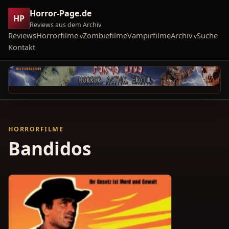
Horror-Page.de
HP
Reviews aus dem Archiv
Reviews
Horrorfilme
Zombiefilme
Vampirfilme
Archiv
Suche
Kontakt
HORRORFILME
Bandidos