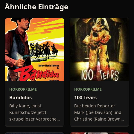
Ähnliche Einträge
HORRORFILME
HORRORFILME
Bandidos
100 Tears
Billy Kane, einst
Die beiden Reporter
Kunstschütze jetzt
Mark (Joe Davison) und
skrupelloser Verbrecher,
Christine (Raine Brown)
überfällt mit seiner
haben keine Lust mehr
Bande einen Zug und
auf belanglose